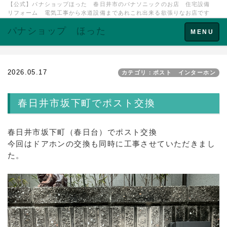
【公式】パナショップほった 春日井市のパナソニックのお店 住宅設備
リフォーム 電気工事から水道設備まであれこれ出来る欲張りなお店です
パナショップ ほった
Toggle
MENU
navigation
2026.05.17
カテゴリ：ポスト インターホン
春日井市坂下町でポスト交換
春日井市坂下町（春日台）でポスト交換
今回はドアホンの交換も同時に工事させていただきまし
た。