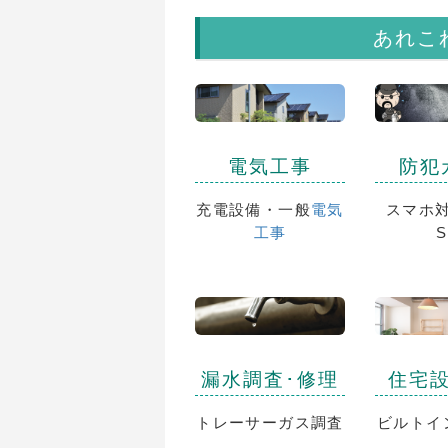
あれこ
電気工事
防犯
充電設備・一般
電気
スマホ対
工事
S
漏水調査･修理
住宅
トレーサーガス調査
ビルトイ