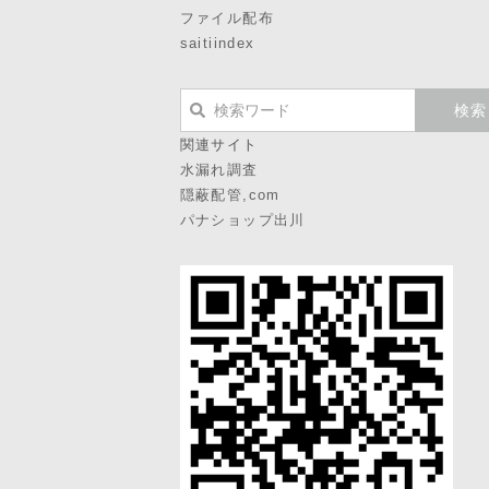
ファイル配布
saitiindex
関連サイト
水漏れ調査
隠蔽配管,com
パナショップ出川