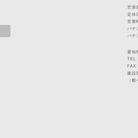
営業
定休
営業時
パナ
パナ
愛知県
TEL:
FAX:
建設
（般ー