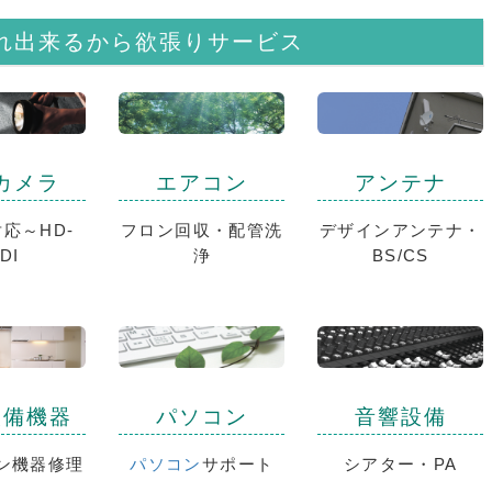
れ出来るから欲張りサービス
カメラ
エアコン
アンテナ
応～HD-
フロン回収・配管洗
デザインアンテナ・
DI
浄
BS/CS
設備機器
パソコン
音響設備
ン機器修理
パソコン
サポート
シアター・PA