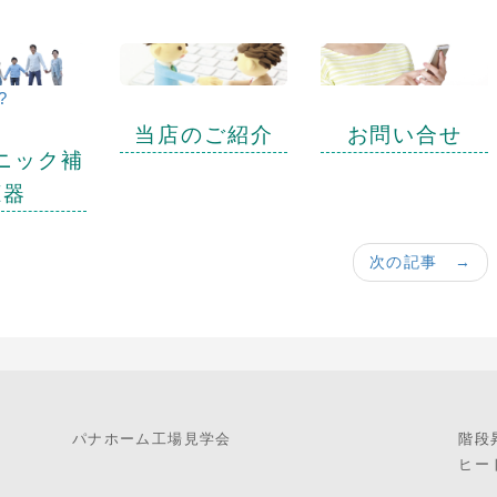
?
当店のご紹介
お問い合せ
ニック補
聴器
次の記事 →
パナホーム工場見学会
階段
ヒー