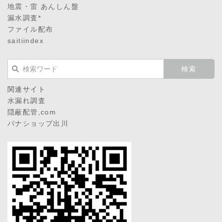
地震・雷 あんしん盤
漏水調査*
ファイル配布
saitiindex
関連サイト
水漏れ調査
隠蔽配管,com
パナショップ出川