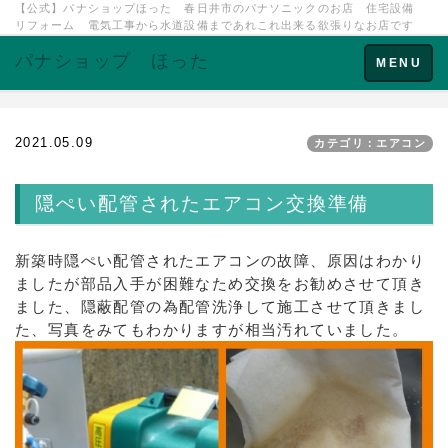
【公式】パナショップほった 春日井市のパナソニックのお店 住宅設備
リフォーム 電気工事から水道設備まであれこれ出来る欲張りなお店です
パナショップ ほった
Toggle
MENU
navigation
2021.05.09
カテゴリ：エアコン
隠ぺい配管されたエアコン交換準備
新築時隠ぺい配管されたエアコンの故障、原因はわかり
ましたが部品入手が困難なため交換をお勧めさせて頂き
ました、隠蔽配管の為配管洗浄して施工させて頂きまし
た、写真をみてもわかりますが相当汚れていました。