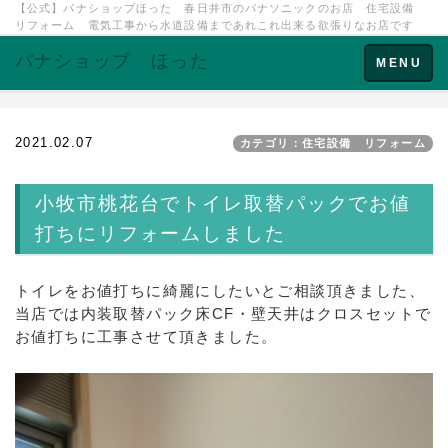
【公式】パナショップほった 春日井市のパナソニックのお店 住宅設備
リフォーム 電気工事から水道設備まであれこれ出来る欲張りなお店です
パナショップ ほった
Toggle
MENU
navigation
2021.02.07
カテゴリ：住宅設備 リフォーム
小牧市桃花台でトイレ取替パックでお値
打ちにリフォームしました
トイレをお値打ちに綺麗にしたいとご相談頂きました、
当店では内装取替パック床CF・壁天井はクロスセットで
お値打ちに工事させて頂きました。