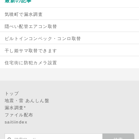
最新の記事
気噴町で漏水調査
隠ぺい配管エアコン取替
ビルトインコンベック・コンロ取替
干し姫サマ取替できます
住宅街に防犯カメラ設置
トップ
地震・雷 あんしん盤
漏水調査*
ファイル配布
saitiindex