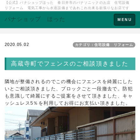
【公式】パナショップほった 春日井市のパナソニックのお店 住宅設備
リフォーム 電気工事から水道設備まであれこれ出来る欲張りなお店です
パナショップ ほった
Toggle
MENU
navigation
2020.05.02
カテゴリ：住宅設備 リフォーム
高蔵寺町でフェンスのご相談頂きました
隣地が整備されるのでこの機会にフエンスを綺麗にした
いとご相談頂きました、ブロックごと一段撤去で。防犯
も意識して綺麗にするご提案をさせて頂きました、キャ
ッシュレス5％を利用してお得にお支払い頂きました。