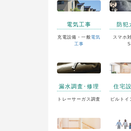
電気工事
防犯
充電設備・一般
電気
スマホ対
工事
S
漏水調査･修理
住宅
トレーサーガス調査
ビルトイ