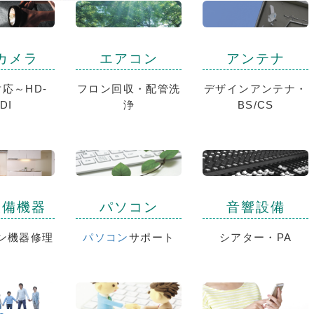
カメラ
エアコン
アンテナ
応～HD-
フロン回収・配管洗
デザインアンテナ・
DI
浄
BS/CS
設備機器
パソコン
音響設備
ン機器修理
パソコン
サポート
シアター・PA