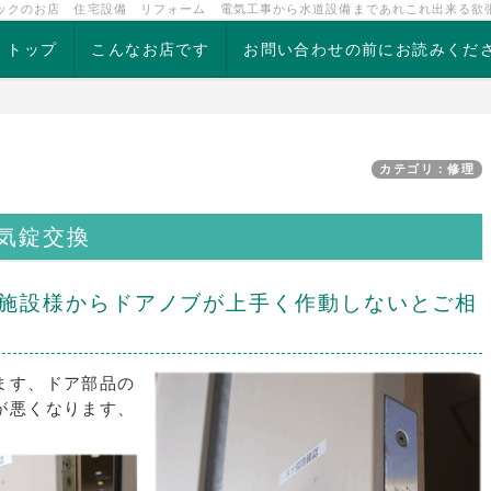
ックのお店 住宅設備 リフォーム 電気工事から水道設備まであれこれ出来る欲
トップ
こんなお店です
お問い合わせの前にお読みくだ
カテゴリ：修理
気錠交換
施設様からドアノブが上手く作動しないとご相
ます、ドア部品の
が悪くなります、