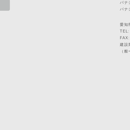
パナ
パナ
愛知県
TEL:
FAX:
建設
（般ー