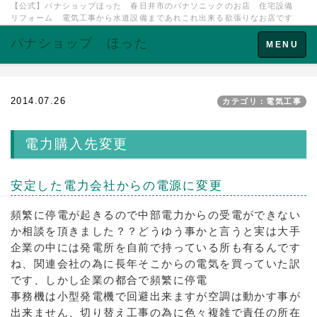
【公式】パナショップほった 春日井市のパナソニックのお店 住宅設備
リフォーム 電気工事から水道設備まであれこれ出来る欲張りなお店です
パナショップ ほった
Toggle
MENU
navigation
2014.07.26
カテゴリ：電気工事
電力購入先変更
安定した電力会社からの電源に変更
頻繁に停電が起きるので中部電力からの受電ができない
か相談を頂きました？？どうゆう事かと言うと実は大手
企業の中には発電所を自前で持っている所も有るんです
ね、関連会社の為に長年そこからの電気を買っていた訳
です、しかし企業の都合で頻繁に停電
事務機は小型発電機で回避出来ますが空調は動かす事が
出来ません、切り替え工事の為に色々複雑で責任の所在