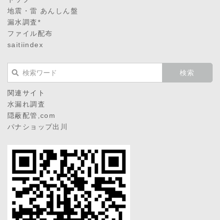
地震・雷 あんしん盤
漏水調査*
ファイル配布
saitiindex
関連サイト
水漏れ調査
隠蔽配管,com
パナショップ出川